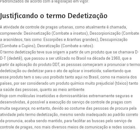
Padronizados de acordo com a legislação em vigor.
Justificando o termo Dedetização
A atividade de controle de pragas urbanas, como atualmente é chamada,
compreende: Desinsetização (Combate a insetos), Descorpionização (Combate
a aracnídeos, tais como: Escorpiões e Aranhas grandes), Descupinização
(Combate a Cupins), Desratização (Combate a ratos).
O termo dedetização teve sua origem a partir de um produto que se chamava D-
D-T (dedetê), que passou a ser utilizado no Brasil na década de 1960, que a
partir da aplicação do produto DDT, as pessoas começaram a pronunciar o termo
dedetização ou dedetizar para o ato de aplicar o inseticida; salientando que
esse produto tem o seu uso proibido tanto aqui no Brasil, como na maioria dos
países, por ser considerado um produto químico muito prejudicial (tóxico) tanto
a saúde das pessoas, quanto ao meio ambiente.
Hoje com moléculas inseticidas e domissanitárias extremamente seguras e
desenvolvidas, é possível a execução do serviço de controle de pragas com
muita segurança; no entanto, devido ao costume das pessoas de procura pela
atividade pelo termo dedetização, mesmo sendo inadequado ao padrão correto
da pronuncia, acaba sendo mantido, para facilitar as buscas pelo serviço de
controle de pragas, nos mais diversos meios de comunicação e redes sociais.