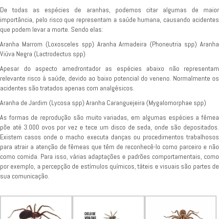
De todas as espécies de aranhas, podemos citar algumas de maior
importância, pelo risco que representam a saúde humana, causando acidentes
que podem levar a morte. Sendo elas:
Aranha Marrom (Loxosceles spp) Aranha Armadeira (Phoneutria spp) Aranha
Viúva Negra (Lactrodectus spp)
Apesar do aspecto amedrontador as espécies abaixo não representam
relevante risco à saúde, devido ao baixo potencial do veneno. Normalmente os
acidentes são tratados apenas com analgésicos.
Aranha de Jardim (Lycosa spp) Aranha Caranguejeira (Mygalomorphae spp)
As formas de reprodução são muito variadas, em algumas espécies a fêmea
põe até 3.000 ovos por vez e tece um disco de seda, onde são depositados.
Existem casos onde o macho executa danças ou procedimentos trabalhosos
para atrair a atenção de fêmeas que têm de reconhecê-lo como parceiro e não
como comida. Para isso, várias adaptações e padrões comportamentais, como
por exemplo, a percepção de estímulos químicos, táteis e visuais são partes de
sua comunicação.