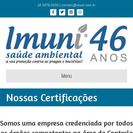
16 3976-2000 | contato@imuni.com.br
Facebook
Twitter
Linkedin
Instagram
Menu
Nossas Certificações
Somos uma empresa credenciada por todos
os órgãos competentes na área de Controle