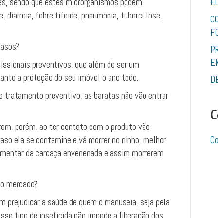
tes, sendo que estes microrganismos podem
E
 diarreia, febre tifoide, pneumonia, tuberculose,
C
F
casos?
P
E
fissionais preventivos, que além de ser um
ante a proteção do seu imóvel o ano todo.
D
 o tratamento preventivo, as baratas não vão entrar
C
rem, porém, ao ter contato com o produto vão
aso ela se contamine e vá morrer no ninho, melhor
Co
limentar da carcaça envenenada e assim morrerem
no mercado?
m prejudicar a saúde de quem o manuseia, seja pela
esse tipo de inseticida não impede a liberação dos