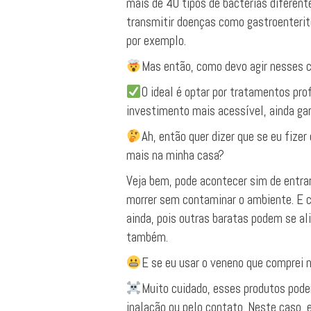
mais de 40 tipos de bactérias diferen
transmitir doenças como gastroenterite,
por exemplo.
Mas então, como devo agir nesses 
O ideal é optar por tratamentos pro
investimento mais acessível, ainda gar
Ah, então quer dizer que se eu fizer
mais na minha casa?
Veja bem, pode acontecer sim de entra
morrer sem contaminar o ambiente. E c
ainda, pois outras baratas podem se a
também.
E se eu usar o veneno que comprei 
Muito cuidado, esses produtos pode
inalação ou pelo contato. Neste caso, 