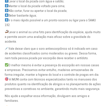
Lavar o local da picada com água e sabão;
Manter o local da picada voltado para cima;
Não cortar, furar ou apertar o local da picada;
Beber bastante água;
Ir o mais rápido possível a um pronto-socorro ou ligar para o SAMU
192.
Levar o animal ou uma foto para identificação da espécie, ajuda muito
e permite assim uma avaliação mais eficaz sobre a gravidade do
acidente.
Vale deixar claro que o soro antiescorpiônico só é indicado em caso
de acidentes classificados como moderados ou graves. Dessa forma,
nem toda pessoa picada por escorpião deve receber o antídoto.
O melhor mesmo é evitar a presença do escorpião em nossas casas
e empresas. Precisamos evitar entulho, madeiras armazenadas de
forma irregular, manter a higiene do local e o controle de pragas em dia.
A IMUNI conta com técnicos especializados tanto no manuseio dos
produtos quanto na identificação de abrigos e no planejamento de ações
preventivas e corretivas no ambiente, garantindo muito mais segurança.
Nós ajude a espalhar essa informação, divulguem aos amigos e
familiares.