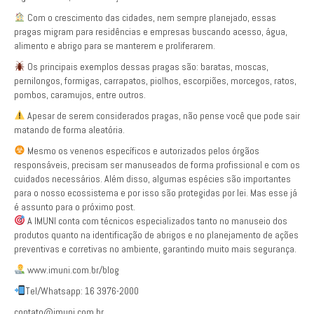
Com o crescimento das cidades, nem sempre planejado, essas
pragas migram para residências e empresas buscando acesso, água,
alimento e abrigo para se manterem e proliferarem.
Os principais exemplos dessas pragas são: baratas, moscas,
pernilongos, formigas, carrapatos, piolhos, escorpiões, morcegos, ratos,
pombos, caramujos, entre outros.
Apesar de serem considerados pragas, não pense você que pode sair
matando de forma aleatória.
Mesmo os venenos específicos e autorizados pelos órgãos
responsáveis, precisam ser manuseados de forma profissional e com os
cuidados necessários. Além disso, algumas espécies são importantes
para o nosso ecossistema e por isso são protegidas por lei. Mas esse já
é assunto para o próximo post.
A IMUNI conta com técnicos especializados tanto no manuseio dos
produtos quanto na identificação de abrigos e no planejamento de ações
preventivas e corretivas no ambiente, garantindo muito mais segurança.
www.imuni.com.br/blog
Tel/Whatsapp: 16 3976-2000
contato@imuni.com.br