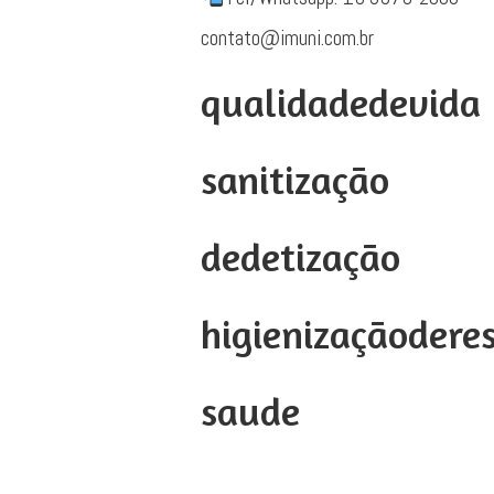
contato@imuni.com.br
qualidadedevida
sanitização
dedetização
higienizaçãodere
saude