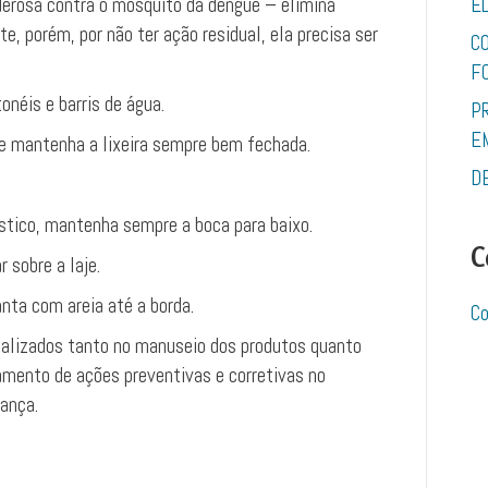
erosa contra o mosquito da dengue – elimina
E
 porém, por não ter ação residual, ela precisa ser
C
F
néis e barris de água.
P
E
 e mantenha a lixeira sempre bem fechada.
D
ástico, mantenha sempre a boca para baixo.
C
 sobre a laje.
nta com areia até a borda.
Co
alizados tanto no manuseio dos produtos quanto
jamento de ações preventivas e corretivas no
ança.