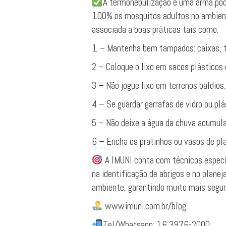
A termonebulização é uma arma pod
100% os mosquitos adultos no ambiente,
associada a boas práticas tais como:
1 – Mantenha bem tampados: caixas, to
2 – Coloque o lixo em sacos plásticos
3 – Não jogue lixo em terrenos baldios.
4 – Se guardar garrafas de vidro ou pl
5 – Não deixe a água da chuva acumular
6 – Encha os pratinhos ou vasos de pla
A IMUNI conta com técnicos especi
na identificação de abrigos e no plane
ambiente, garantindo muito mais segur
www.imuni.com.br/blog
Tel/Whatsapp: 16 3976-2000