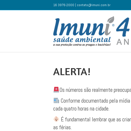
16 3976-2000 | contato@imuni.com.br
ALERTA!
Os números são realmente preocupa
Conforme documentado pela mídia l
cada quatro horas na cidade.
É fundamental lembrar que as crian
as férias.