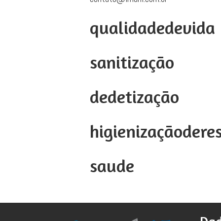
qualidadedevida
sanitização
dedetização
higienizaçãodere
saude