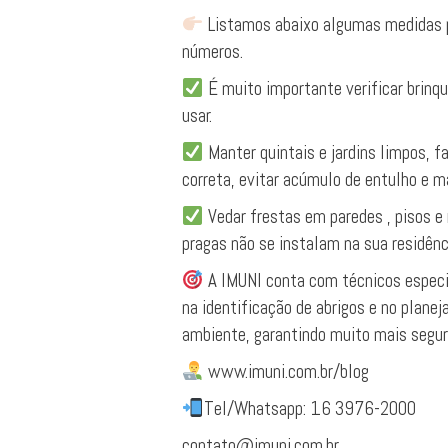
Listamos abaixo algumas medidas p
números.
É muito importante verificar brinqu
usar.
Manter quintais e jardins limpos, f
correta, evitar acúmulo de entulho e m
Vedar frestas em paredes , pisos e
pragas não se instalam na sua residênc
A IMUNI conta com técnicos especi
na identificação de abrigos e no plane
ambiente, garantindo muito mais segur
www.imuni.com.br/blog
Tel/Whatsapp: 16 3976-2000
contato@imuni.com.br