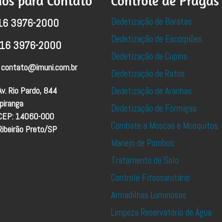
os para Contato
Controle de Pragas
Dedetização de Baratas
16 3976-2000
Dedetização de Escorpiões
16 3976-2000
Dedetização de Cupins
contato@imuni.com.br
Dedetização de Ratos
Av. Rio Pardo, 844
Dedetização de Aranhas
Ipiranga
Dedetização de Formigas
CEP: 14060-000
Combate a Moscas e Mosquitos
Ribeirão Preto/SP
Manejo de Pombos
Tratamento de Solo
Controle Fitossanitário
Armadilhas Luminosas
Limpeza Reservatório de Água