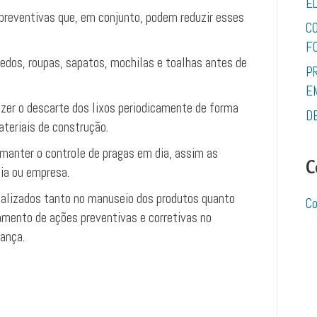
E
reventivas que, em conjunto, podem reduzir esses
C
F
edos, roupas, sapatos, mochilas e toalhas antes de
P
E
azer o descarte dos lixos periodicamente de forma
D
ateriais de construção.
 manter o controle de pragas em dia, assim as
C
ia ou empresa.
alizados tanto no manuseio dos produtos quanto
Co
jamento de ações preventivas e corretivas no
ança.