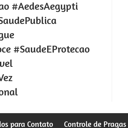
ao #AedesAegypti
SaudePublica
gue
ce #SaudeEProtecao
vel
Vez
ional
os para Contato
Controle de Pragas