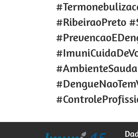
#Termonebulizac
#RibeiraoPreto #
#PrevencaoEDen
#ImuniCuidaDeVo
#AmbienteSauda
#DengueNaoTem
#ControleProfiss
Dad