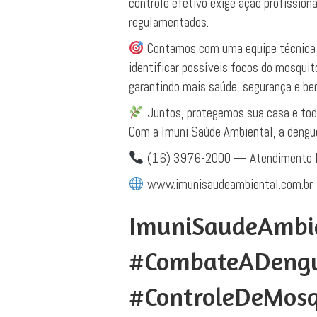
controle efetivo exige ação profission
regulamentados.
Contamos com uma equipe técnica 
identificar possíveis focos do mosqui
garantindo mais saúde, segurança e be
Juntos, protegemos sua casa e tod
Com a Imuni Saúde Ambiental, a dengu
(16) 3976-2000 — Atendimento I
www.imunisaudeambiental.com.br
ImuniSaudeAmbi
#CombateADeng
#ControleDeMosq