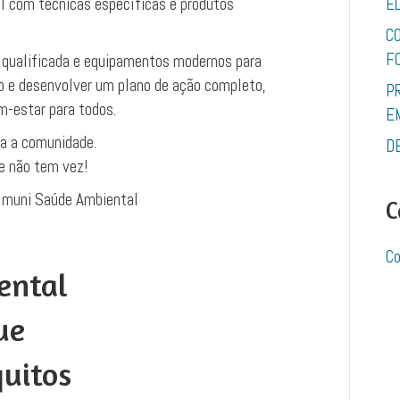
al com técnicas específicas e produtos
E
C
F
qualificada e equipamentos modernos para
to e desenvolver um plano de ação completo,
P
m-estar para todos.
E
a a comunidade.
D
e não tem vez!
muni Saúde Ambiental
C
Co
ental
ue
uitos