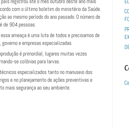
 país registrou até o mês outubro deste ano mais
E
cordo com o último boletim do ministério da Saúde.
C
ão ao mesmo período do ano passado. O número de
F
é de 904 pessoas.
P
a essa ameaça é uma luta de todos e precisamos de
E
 governo e empresas especializadas.
D
eprodução é primordial, lugares muitas vezes
rnando-se colônias para larvas.
C
écnicos especializados tanto no manuseio dos
rigos e no planejamento de ações preventivas e
Co
ito mais segurança ao seu ambiente.