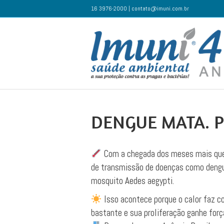
16 3976-2000 | contato@imuni.com.br
DENGUE MATA. P
Com a chegada dos meses mais que
de transmissão de doenças como dengu
mosquito Aedes aegypti.
Isso acontece porque o calor faz co
bastante e sua proliferação ganhe forç