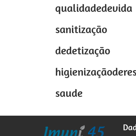
qualidadedevida
sanitização
dedetização
higienizaçãodere
saude
Dad