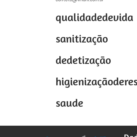
qualidadedevida
sanitização
dedetização
higienizaçãodere
saude