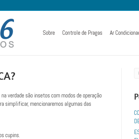
Sobre
Controle de Pragas
Ar Condiciona
CA?
 na verdade são insetos com modos de operação
P
ra simplificar, mencionaremos algumas das
C
D
E
s cupins.