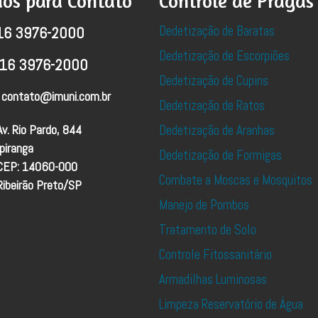
os para Contato
Controle de Pragas
Dedetização de Baratas
16 3976-2000
Dedetização de Escorpiões
16 3976-2000
Dedetização de Cupins
contato@imuni.com.br
Dedetização de Ratos
Av. Rio Pardo, 844
Dedetização de Aranhas
Ipiranga
Dedetização de Formigas
CEP: 14060-000
Combate a Moscas e Mosquitos
Ribeirão Preto/SP
Manejo de Pombos
Tratamento de Solo
Controle Fitossanitário
Armadilhas Luminosas
Limpeza Reservatório de Água