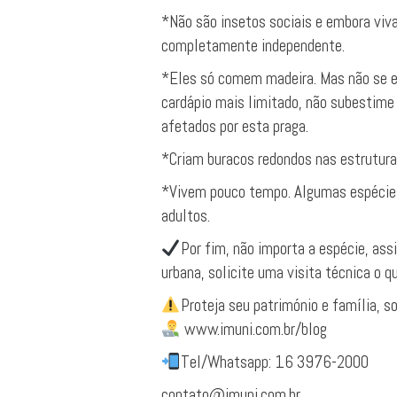
*Não são insetos sociais e embora viv
completamente independente.
*Eles só comem madeira. Mas não se 
cardápio mais limitado, não subestime 
afetados por esta praga.
*Criam buracos redondos nas estrutura
*Vivem pouco tempo. Algumas espécie
adultos.
Por fim, não importa a espécie, ass
urbana, solicite uma visita técnica o q
Proteja seu património e família, 
www.imuni.com.br/blog
Tel/Whatsapp: 16 3976-2000
contato@imuni.com.br