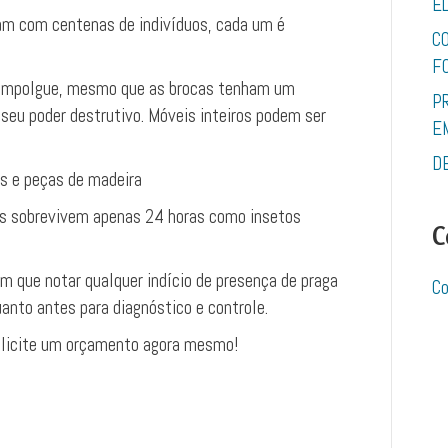
E
am com centenas de indivíduos, cada um é
C
F
empolgue, mesmo que as brocas tenham um
P
seu poder destrutivo. Móveis inteiros podem ser
E
D
s e peças de madeira
s sobrevivem apenas 24 horas como insetos
C
im que notar qualquer indício de presença de praga
Co
uanto antes para diagnóstico e controle.
solicite um orçamento agora mesmo!