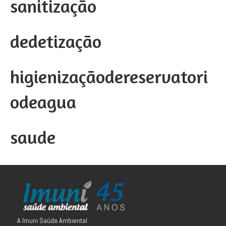
sanitização
dedetização
higienizaçãodereservatori
odeagua
saude
A Imuni Saúde Ambiental