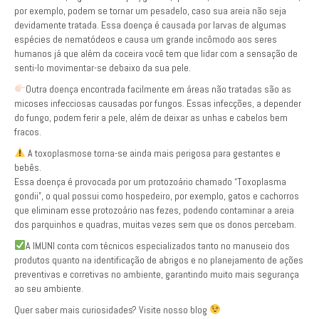
por exemplo, podem se tornar um pesadelo, caso sua areia não seja
devidamente tratada. Essa doença é causada por larvas de algumas
espécies de nematódeos e causa um grande incômodo aos seres
humanos já que além da coceira você tem que lidar com a sensação de
senti-lo movimentar-se debaixo da sua pele.
Outra doença encontrada facilmente em áreas não tratadas são as
micoses infecciosas causadas por fungos. Essas infecções, a depender
do fungo, podem ferir a pele, além de deixar as unhas e cabelos bem
fracos.
A toxoplasmose torna-se ainda mais perigosa para gestantes e
bebês.
Essa doença é provocada por um protozoário chamado “Toxoplasma
gondii”, o qual possui como hospedeiro, por exemplo, gatos e cachorros
que eliminam esse protozoário nas fezes, podendo contaminar a areia
dos parquinhos e quadras, muitas vezes sem que os donos percebam.
A IMUNI conta com técnicos especializados tanto no manuseio dos
produtos quanto na identificação de abrigos e no planejamento de ações
preventivas e corretivas no ambiente, garantindo muito mais segurança
ao seu ambiente.
Quer saber mais curiosidades? Visite nosso blog