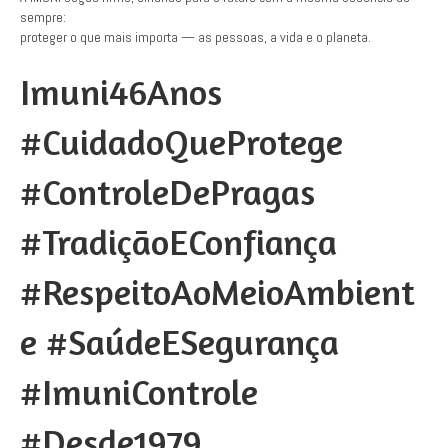
sempre:
proteger o que mais importa — as pessoas, a vida e o planeta.
Imuni46Anos
#CuidadoQueProtege
#ControleDePragas
#TradiçãoEConfiança
#RespeitoAoMeioAmbient
e #SaúdeESegurança
#ImuniControle
#Desde1979