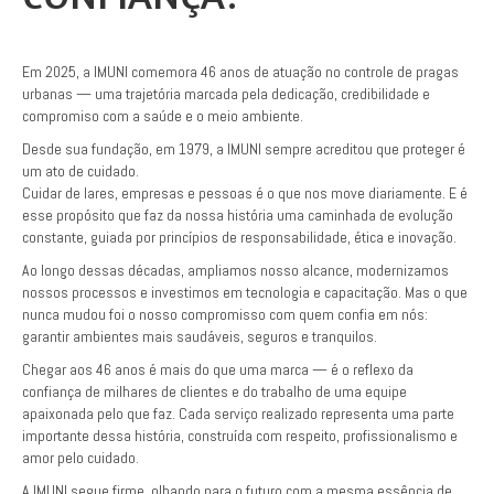
Em 2025, a IMUNI comemora 46 anos de atuação no controle de pragas
urbanas — uma trajetória marcada pela dedicação, credibilidade e
compromiso com a saúde e o meio ambiente.
Desde sua fundação, em 1979, a IMUNI sempre acreditou que proteger é
um ato de cuidado.
Cuidar de lares, empresas e pessoas é o que nos move diariamente. E é
esse propósito que faz da nossa história uma caminhada de evolução
constante, guiada por princípios de responsabilidade, ética e inovação.
Ao longo dessas décadas, ampliamos nosso alcance, modernizamos
nossos processos e investimos em tecnologia e capacitação. Mas o que
nunca mudou foi o nosso compromisso com quem confia em nós:
garantir ambientes mais saudáveis, seguros e tranquilos.
Chegar aos 46 anos é mais do que uma marca — é o reflexo da
confiança de milhares de clientes e do trabalho de uma equipe
apaixonada pelo que faz. Cada serviço realizado representa uma parte
importante dessa história, construída com respeito, profissionalismo e
amor pelo cuidado.
A IMUNI segue firme, olhando para o futuro com a mesma essência de