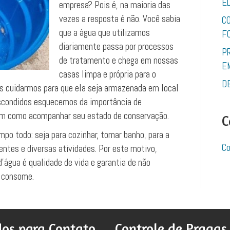
E
empresa? Pois é, na maioria das
vezes a resposta é não. Você sabia
C
que a água que utilizamos
F
diariamente passa por processos
P
de tratamento e chega em nossas
E
casas limpa e própria para o
D
s cuidarmos para que ela seja armazenada em local
escondidos esquecemos da importância de
bem como acompanhar seu estado de conservação.
C
po todo: seja para cozinhar, tomar banho, para a
Co
ntes e diversas atividades. Por este motivo,
’água é qualidade de vida e garantia de não
a consome.
os para Contato
Controle de Pragas