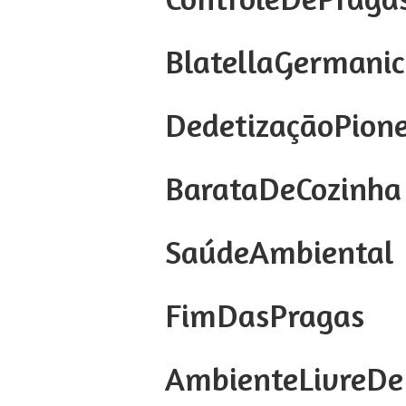
BlatellaGermani
DedetizaçãoPione
BarataDeCozinha
SaúdeAmbiental
FimDasPragas
AmbienteLivreDe