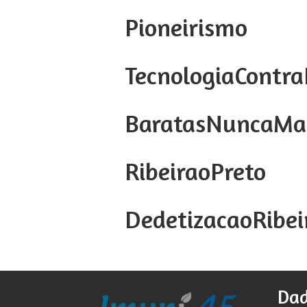
Pioneirismo
TecnologiaContra
BaratasNuncaMa
RibeiraoPreto
DedetizacaoRibei
Dad