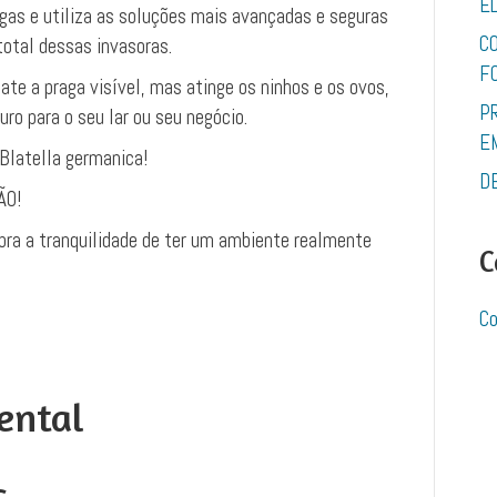
E
agas e utiliza as soluções mais avançadas e seguras
C
total dessas invasoras.
F
e a praga visível, mas atinge os ninhos e os ovos,
P
ro para o seu lar ou seu negócio.
E
Blatella germanica!
D
ÃO!
ra a tranquilidade de ter um ambiente realmente
C
Co
ental
s