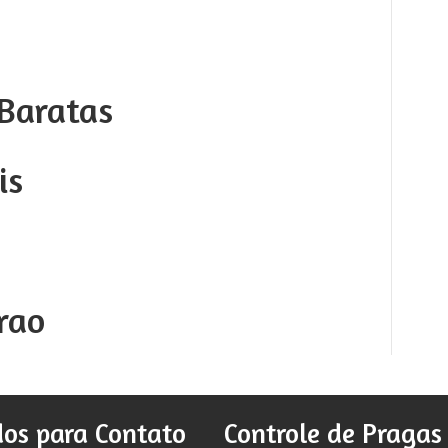
Baratas
is
rao
os para Contato
Controle de Pragas