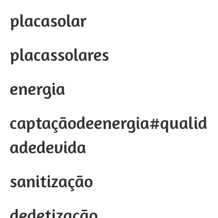
placasolar
placassolares
energia
captaçãodeenergia#qualid
adedevida
sanitização
dedetização