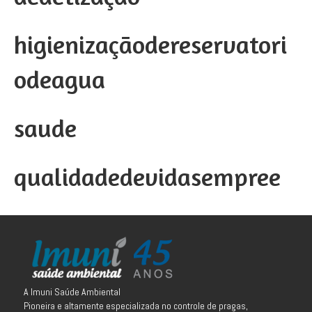
higienizaçãodereservatori
odeagua
saude
qualidadedevidasempree
A Imuni Saúde Ambiental
Pioneira e altamente especializada no controle de pragas,