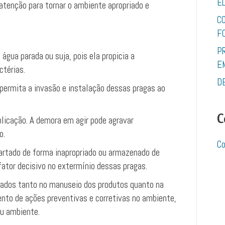
E
 atenção para tornar o ambiente apropriado e
C
F
P
água parada ou suja, pois ela propicia a
E
ctérias.
D
 permita a invasão e instalação dessas pragas ao
C
plicação. A demora em agir pode agravar
o.
Co
artado de forma inapropriado ou armazenado de
 fator decisivo no extermínio dessas pragas.
zados tanto no manuseio dos produtos quanto na
ento de ações preventivas e corretivas no ambiente,
u ambiente.