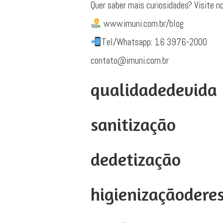
Quer saber mais curiosidades? Visite n
www.imuni.com.br/blog
Tel/Whatsapp: 16 3976-2000
contato@imuni.com.br
qualidadedevida
sanitização
dedetização
higienizaçãodere