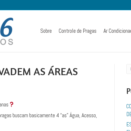
Sobre
Controle de Pragas
Ar Condiciona
VADEM AS ÁREAS
P
banas
C
D
 pragas buscam basicamente 4 “as” Água, Acesso,
E