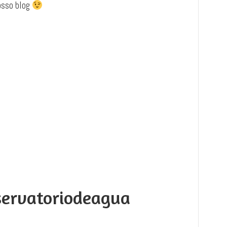
osso blog
servatoriodeagua