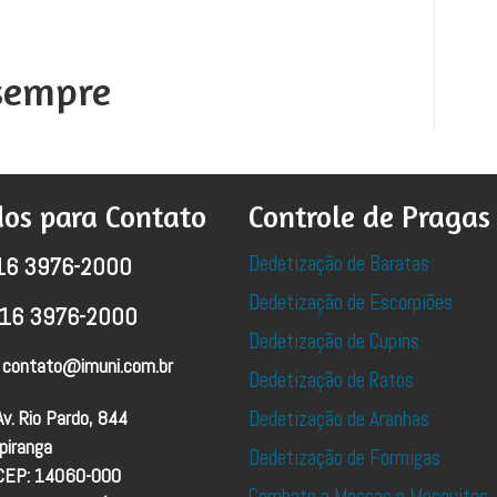
sempre
os para Contato
Controle de Pragas
Dedetização de Baratas
16 3976-2000
Dedetização de Escorpiões
16 3976-2000
Dedetização de Cupins
contato@imuni.com.br
Dedetização de Ratos
Av. Rio Pardo, 844
Dedetização de Aranhas
Ipiranga
Dedetização de Formigas
CEP: 14060-000
Combate a Moscas e Mosquitos