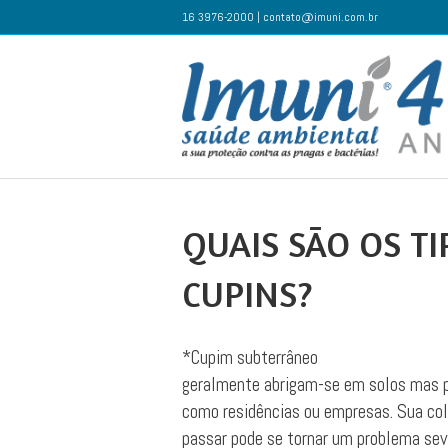
16 3976-2000 | contato@imuni.com.br
QUAIS SÃO OS T
CUPINS?
*Cupim subterrâneo
geralmente abrigam-se em solos mas p
como residências ou empresas. Sua col
passar pode se tornar um problema seve