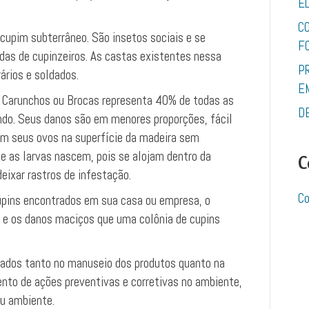
E
C
cupim subterrâneo. São insetos sociais e se
F
das de cupinzeiros. As castas existentes nessa
P
rários e soldados.
E
 Carunchos ou Brocas representa 40% de todas as
D
do. Seus danos são em menores proporções, fácil
cam seus ovos na superfície da madeira sem
e as larvas nascem, pois se alojam dentro da
C
eixar rastros de infestação.
Co
pins encontrados em sua casa ou empresa, o
o e os danos maciços que uma colônia de cupins
zados tanto no manuseio dos produtos quanto na
ento de ações preventivas e corretivas no ambiente,
u ambiente.