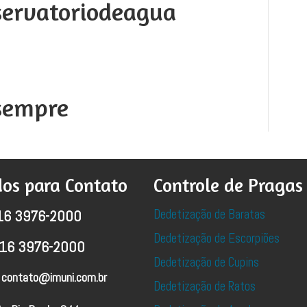
servatoriodeagua
sempre
os para Contato
Controle de Pragas
Dedetização de Baratas
16 3976-2000
Dedetização de Escorpiões
16 3976-2000
Dedetização de Cupins
contato@imuni.com.br
Dedetização de Ratos