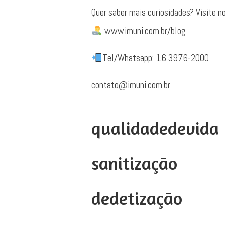
Quer saber mais curiosidades? Visite n
www.imuni.com.br/blog
⠀⠀⠀⠀⠀⠀⠀⠀⠀
Tel/Whatsapp: 16 3976-2000
⠀⠀⠀⠀⠀⠀⠀⠀⠀
contato@imuni.com.br
⠀
qualidadedevida
sanitização
dedetização