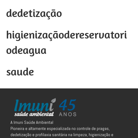
dedetização
higienizaçãodereservatori
odeagua
saude
A Imuni Saúde Ambiental
Pioneira e altamente especializada no controle de pragas,
dedetização e profilaxia sanitária na limpeza, higienização e