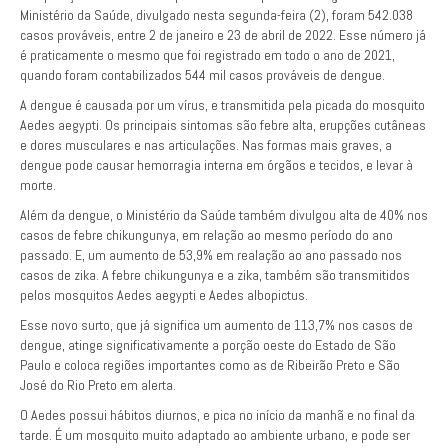
Ministério da Saúde, divulgado nesta segunda-feira (2), foram 542.038
casos prováveis, entre 2 de janeiro e 23 de abril de 2022. Esse número já
é praticamente o mesmo que foi registrado em todo o ano de 2021,
quando foram contabilizados 544 mil casos prováveis de dengue.
A dengue é causada por um vírus, e transmitida pela picada do mosquito
Aedes aegypti. Os principais sintomas são febre alta, erupções cutâneas
e dores musculares e nas articulações. Nas formas mais graves, a
dengue pode causar hemorragia interna em órgãos e tecidos, e levar à
morte.
Além da dengue, o Ministério da Saúde também divulgou alta de 40% nos
casos de febre chikungunya, em relação ao mesmo período do ano
passado. E, um aumento de 53,9% em realação ao ano passado nos
casos de zika. A febre chikungunya e a zika, também são transmitidos
pelos mosquitos Aedes aegypti e Aedes albopictus.
Esse novo surto, que já significa um aumento de 113,7% nos casos de
dengue, atinge significativamente a porção oeste do Estado de São
Paulo e coloca regiões importantes como as de Ribeirão Preto e São
José do Rio Preto em alerta.
O Aedes possui hábitos diurnos, e pica no início da manhã e no final da
tarde. É um mosquito muito adaptado ao ambiente urbano, e pode ser