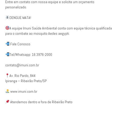
Entre em contato com nossa equipe e solicite um orçamento
personalizado.
⠀⠀⠀⠀⠀⠀⠀⠀⠀
DENGUE MATA!
⠀⠀⠀⠀⠀⠀⠀⠀⠀
A equipe Imuni Saúde Ambiental conta com equipe técnica qualificada
para o combate ao mosquito Aedes aegypti.
⠀⠀⠀⠀⠀⠀⠀⠀⠀
Fale Conosco
⠀⠀⠀⠀⠀⠀⠀⠀⠀
Tel/Whatsapp: 16 3976-2000
⠀⠀⠀⠀⠀⠀⠀⠀⠀
contato@imuni.com.br
⠀⠀⠀⠀⠀⠀⠀⠀⠀
Av. Rio Pardo, 844
Ipiranga – Ribeirão Preto/SP
⠀⠀⠀⠀⠀⠀⠀⠀⠀
www.imuni.com.br
⠀⠀⠀⠀⠀⠀⠀⠀⠀
Atendemos dentro e fora de Ribeirão Preto
⠀⠀⠀⠀⠀⠀⠀⠀⠀