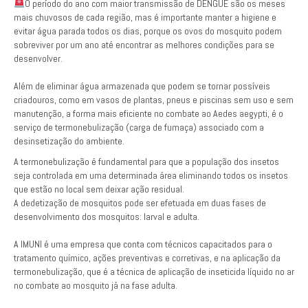
O período do ano com maior transmissão de DENGUE são os meses
mais chuvosos de cada região, mas é importante manter a higiene e
evitar água parada todos os dias, porque os ovos do mosquito podem
sobreviver por um ano até encontrar as melhores condições para se
desenvolver.
⠀⠀⠀⠀⠀⠀⠀⠀⠀
Além de eliminar água armazenada que podem se tornar possíveis
criadouros, como em vasos de plantas, pneus e piscinas sem uso e sem
manutenção, a forma mais eficiente no combate ao Aedes aegypti, é o
serviço de termonebulização (carga de fumaça) associado com a
desinsetização do ambiente.⠀⠀⠀⠀⠀
A termonebulização é fundamental para que a população dos insetos
seja controlada em uma determinada área eliminando todos os insetos
que estão no local sem deixar ação residual.⠀⠀⠀⠀⠀⠀⠀⠀⠀
A dedetização de mosquitos pode ser efetuada em duas fases de
desenvolvimento dos mosquitos: larval e adulta.
⠀⠀⠀⠀⠀⠀⠀⠀⠀
A IMUNI é uma empresa que conta com técnicos capacitados para o
tratamento químico, ações preventivas e corretivas, e na aplicação da
termonebulização, que é a técnica de aplicação de inseticida líquido no ar
no combate ao mosquito já na fase adulta.
⠀⠀⠀⠀⠀⠀⠀⠀⠀