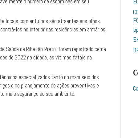
eravelmente o numero de escorpiões em seu
E
C
F
e locais com entulhos são atraentes aos olhos
contrá-los no interior das residências em armários,
P
E
de Saúde de Ribeirão Preto, foram registrado cerca
D
ses de 2022 na cidade, as vitimas fatais na
C
écnicos especializados tanto no manuseio dos
rigos e no planejamento de ações preventivas e
Co
ito mais segurança ao seu ambiente.