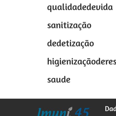
qualidadedevida
sanitização
dedetização
higienizaçãodere
saude
Dad