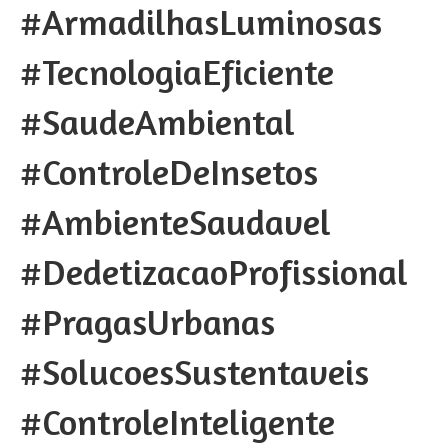
#ArmadilhasLuminosas
#TecnologiaEficiente
#SaudeAmbiental
#ControleDeInsetos
#AmbienteSaudavel
#DedetizacaoProfissional
#PragasUrbanas
#SolucoesSustentaveis
#ControleInteligente